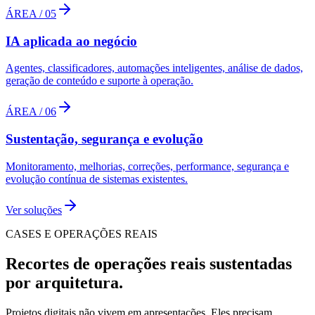
ÁREA /
05
IA aplicada ao negócio
Agentes, classificadores, automações inteligentes, análise de dados,
geração de conteúdo e suporte à operação.
ÁREA /
06
Sustentação, segurança e evolução
Monitoramento, melhorias, correções, performance, segurança e
evolução contínua de sistemas existentes.
Ver soluções
CASES E OPERAÇÕES REAIS
Recortes de operações reais sustentadas
por arquitetura.
Projetos digitais não vivem em apresentações. Eles precisam