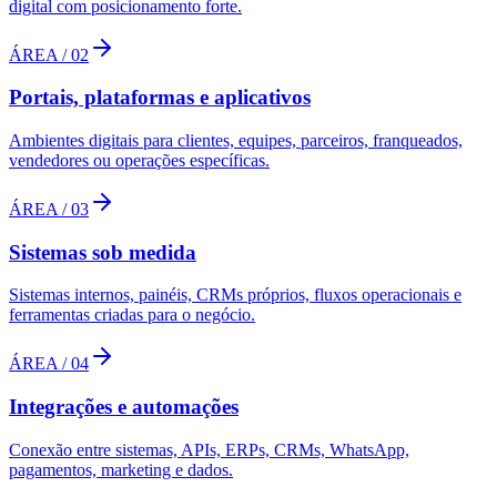
digital com posicionamento forte.
ÁREA /
02
Portais, plataformas e aplicativos
Ambientes digitais para clientes, equipes, parceiros, franqueados,
vendedores ou operações específicas.
ÁREA /
03
Sistemas sob medida
Sistemas internos, painéis, CRMs próprios, fluxos operacionais e
ferramentas criadas para o negócio.
ÁREA /
04
Integrações e automações
Conexão entre sistemas, APIs, ERPs, CRMs, WhatsApp,
pagamentos, marketing e dados.