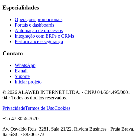
Especialidades
Operações promocionais
Portais e dashboards
Automação de processos
Integração com ERPs e CRMs
Performance e segurança
Contato
WhatsApp
E-mail
Suporte
Iniciar projeto
©
2026
ALAWEB INTERNET LTDA. · CNPJ 04.664.495/0001-
04 · Todos os direitos reservados.
Privacidade
Termos de Uso
Cookies
+55 47 3056-7670
Av. Osvaldo Reis, 3281, Sala 21/22, Riviera Business · Praia Brava,
Itajaí/SC · 88306-773