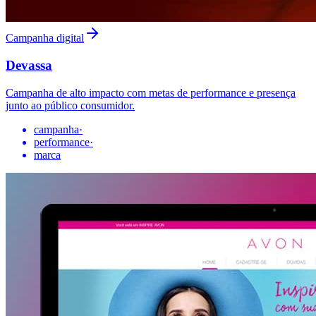
Campanha digital
Devassa
Campanha de alto impacto com metas de performance e presença
junto ao público consumidor.
campanha
·
performance
·
marca