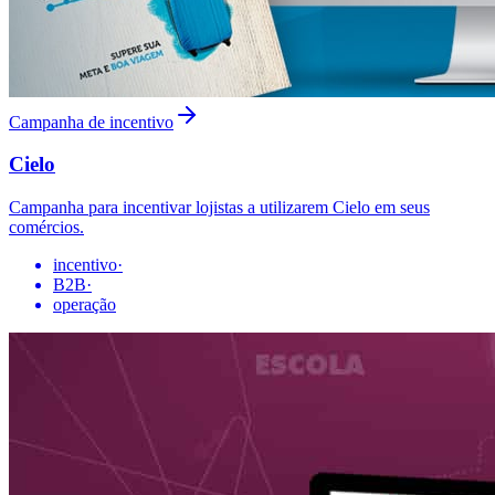
Campanha de incentivo
Cielo
Campanha para incentivar lojistas a utilizarem Cielo em seus
comércios.
incentivo
·
B2B
·
operação