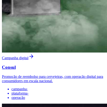
Campanha digital
Consul
Promoção de reembolso para cervejeiras, com operação digital para
consumidores em escala nacional.
campanha
·
plataforma
·
operação