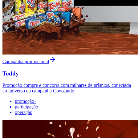
Campanha promocional
Toddy
Promoção compre e concorra com milhares de prêmios, conectada
ao universo da campanha Cowzando.
promoção
·
participação
·
operação