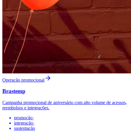
Operação promocional
Brastemp
Campanha promocional de aniversário com alto volume de acessos,
reembolsos e integrações.
promoção
·
integração
·
sustentação