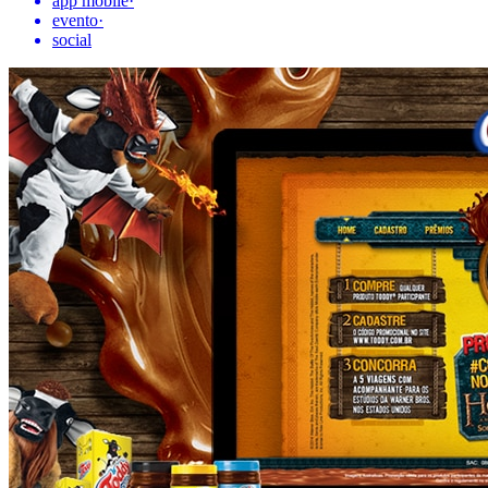
app mobile
·
evento
·
social