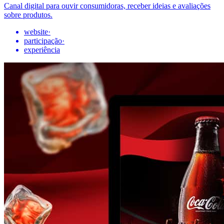
Canal digital para ouvir consumidoras, receber ideias e avaliações
sobre produtos.
website
·
participação
·
experiência